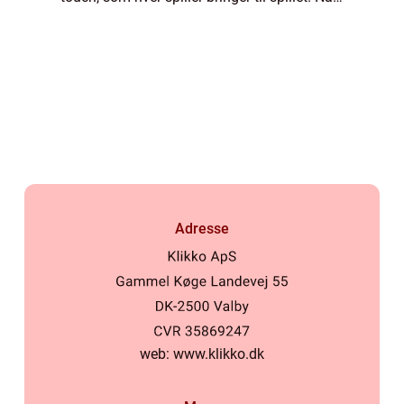
du skøjter på isen, er det skøjterne, der
formidler enhver bevæge...
Adresse
web:
www.klikko.dk