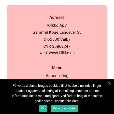
Adresse
web:
www.klikko.dk
Menu
Annoncering
Om os
På vores website bruges cookies til at huske dine indstillinger,
Cookies
statistik og personalisering af indhold og annoncer. Denne
information deles med tredjepart. Ved fortsat brug af websiden
Kontakt os
godkender du cookiepolitikken.
Sitemap
Ok
Privatlivspolitik