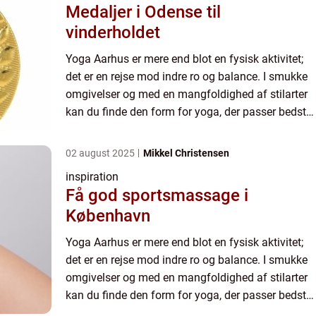
Medaljer i Odense til
vinderholdet
Yoga Aarhus er mere end blot en fysisk aktivitet;
det er en rejse mod indre ro og balance. I smukke
omgivelser og med en mangfoldighed af stilarter
kan du finde den form for yoga, der passer bedst
til dine behov. Uanset om du er nybegynder eller
&osl...
02 august 2025
Mikkel Christensen
inspiration
Få god sportsmassage i
København
Yoga Aarhus er mere end blot en fysisk aktivitet;
det er en rejse mod indre ro og balance. I smukke
omgivelser og med en mangfoldighed af stilarter
kan du finde den form for yoga, der passer bedst
til dine behov. Uanset om du er nybegynder eller