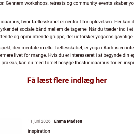
. Gennem workshops, retreats og community events skaber yoga 
oaarhus, hvor fællesskabet er centralt for oplevelsen. Her kan du
yrker det sociale bånd mellem deltagerne. Når du træder ind i et 
støttende og opmuntrende gruppe, der udforsker yogaens gavnlig
pekt, den mentale ro eller fællesskabet, er yoga i Aarhus en integr
rmere livet for mange. Hvis du er interesseret i at begynde din e
e praksis, kan du med fordel besøge thestudioaarhus for en insp
Få læst flere indlæg her
11 juni 2026
Emma Madsen
inspiration