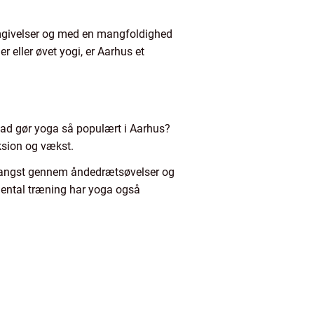
 omgivelser og med en mangfoldighed
r eller øvet yogi, er Aarhus et
hvad gør yoga så populært i Aarhus?
ksion og vækst.
 og angst gennem åndedrætsøvelser og
 mental træning har yoga også