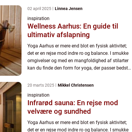
&osl...
02 april 2025
Linnea Jensen
inspiration
Wellness Aarhus: En guide til
ultimativ afslapning
Yoga Aarhus er mere end blot en fysisk aktivitet;
det er en rejse mod indre ro og balance. I smukke
omgivelser og med en mangfoldighed af stilarter
kan du finde den form for yoga, der passer bedst
til dine behov. Uanset om du er nybegynder eller
&osl...
20 marts 2025
Mikkel Christensen
inspiration
Infrarød sauna: En rejse mod
velvære og sundhed
Yoga Aarhus er mere end blot en fysisk aktivitet;
det er en rejse mod indre ro og balance. I smukke