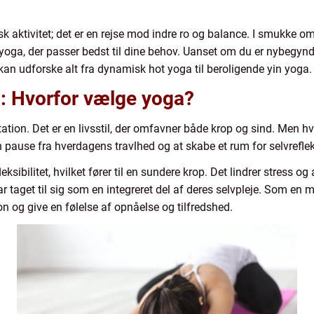
sk aktivitet; det er en rejse mod indre ro og balance. I smukke
 yoga, der passer bedst til dine behov. Uanset om du er nybegynde
kan udforske alt fra dynamisk hot yoga til beroligende yin yoga.
il: Hvorfor vælge yoga?
ation. Det er en livsstil, der omfavner både krop og sind. Men 
 pause fra hverdagens travlhed og at skabe et rum for selvrefle
sibilitet, hvilket fører til en sundere krop. Det lindrer stress
r taget til sig som en integreret del af deres selvpleje. Som en
ion og give en følelse af opnåelse og tilfredshed.