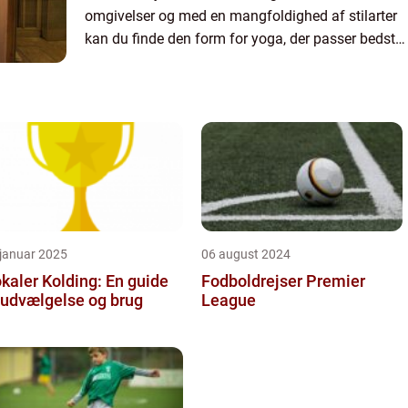
omgivelser og med en mangfoldighed af stilarter
kan du finde den form for yoga, der passer bedst
til dine behov. Uanset om du er nybegynder eller
&osl...
 januar 2025
06 august 2024
kaler Kolding: En guide
Fodboldrejser Premier
l udvælgelse og brug
League