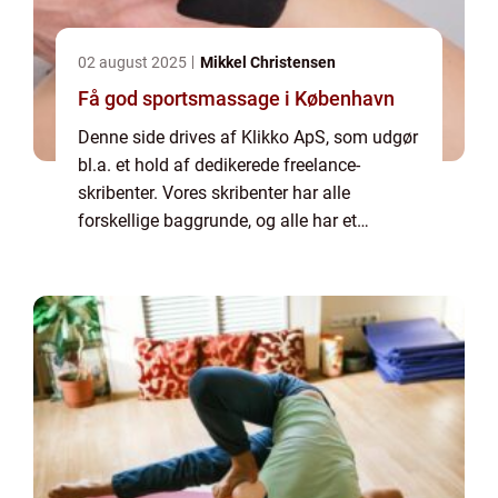
02 august 2025
Mikkel Christensen
Få god sportsmassage i København
Denne side drives af Klikko ApS, som udgør
bl.a. et hold af dedikerede freelance-
skribenter. Vores skribenter har alle
forskellige baggrunde, og alle har et
fuldtidsarbejde ved siden af den tid, som de
bruger på at skrive aktuelle indlæg til denne
bl...