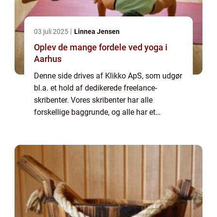
03 juli 2025
Linnea Jensen
Oplev de mange fordele ved yoga i
Aarhus
Denne side drives af Klikko ApS, som udgør
bl.a. et hold af dedikerede freelance-
skribenter. Vores skribenter har alle
forskellige baggrunde, og alle har et
fuldtidsarbejde ved siden af den tid, som de
bruger på at skrive aktuelle indlæg til denne
bl...