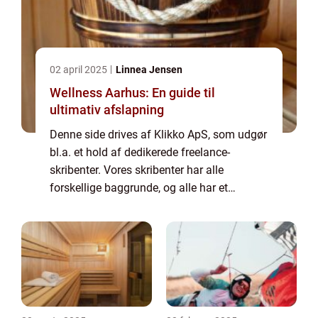
02 april 2025
Linnea Jensen
Wellness Aarhus: En guide til
ultimativ afslapning
Denne side drives af Klikko ApS, som udgør
bl.a. et hold af dedikerede freelance-
skribenter. Vores skribenter har alle
forskellige baggrunde, og alle har et
fuldtidsarbejde ved siden af den tid, som de
bruger på at skrive aktuelle indlæg til denne
bl...